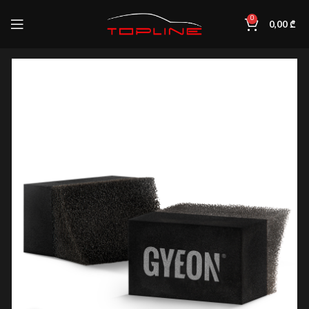
0
0,00
₾