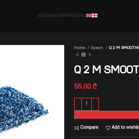
ᲛᲗᲐᲕᲐᲠᲘ
ᲞᲠᲝᲓᲣᲥᲪᲘᲐ
Home
Gyeon
Q 2 M SMOOTHI
Q 2 M SMOOT
55,00
₾
Compare
Add to wishli