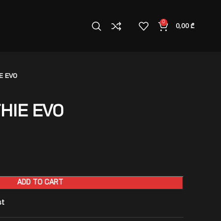
0
0,00
₾
E EVO
HIE EVO
ADD TO CART
st