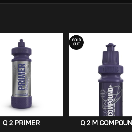
SOLD
OUT
ADD TO CART
READ MORE
Q 2 PRIMER
Q 2 M COMPOU