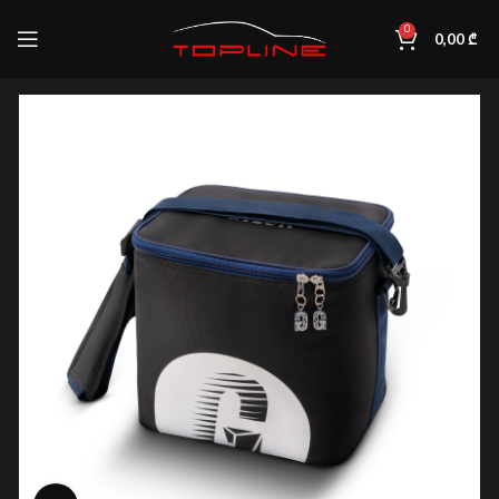
0
0,00
₾