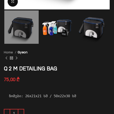
Click to enlarge
Home
Gyeon
Q 2 M DETAILING BAG
75,00
₾
ზომები: 26x21x21 სმ / 50x22x30 სმ