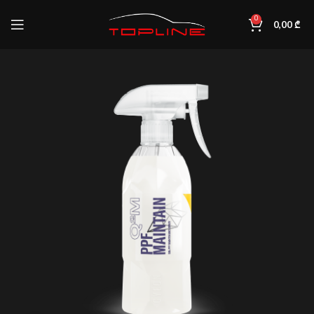
0
0,00
₾