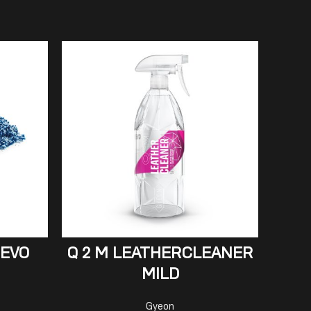
ADD TO CART
 EVO
Q 2 M LEATHERCLEANER
MILD
Gyeon