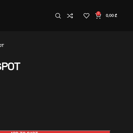
0
0,00
₾
OT
SPOT