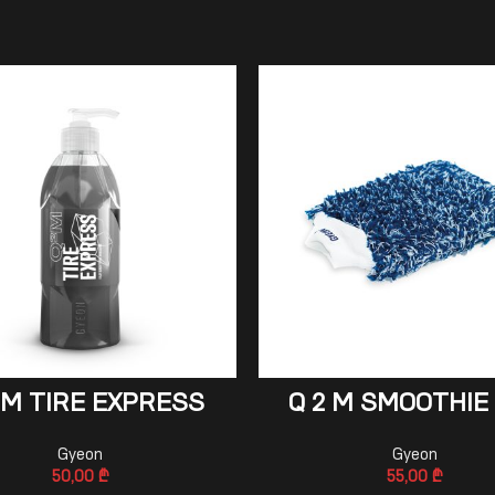
ADD TO CART
ADD TO CART
 M TIRE EXPRESS
Q 2 M SMOOTHIE
Gyeon
Gyeon
50,00
₾
55,00
₾