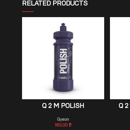
RELATED PRODUCTS
ADD TO CART
Q 2 M POLISH
Q 2
Gyeon
160,00
₾