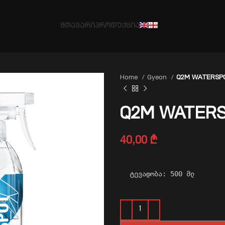
ᲛᲗᲐᲕᲐᲠᲘ
ᲞᲠᲝᲓᲣᲥᲪᲘᲐ
Home
Gyeon
Q2M WATERSP
Q2M WATER
40,00
₾
ტევადობა: 500 მლ